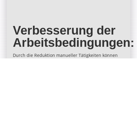
Verbesserung der
Arbeitsbedingungen:
Durch die Reduktion manueller Tätigkeiten können
Mitarbeiter sich auf anspruchsvollere Aufgaben
konzentrieren, während körperlich belastende
Arbeiten entfallen.
Skalierbarkeit:
Die Anlagen sind modular erweiterbar und lassen
sich an veränderte Produktionsbedingungen