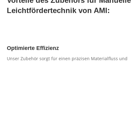
Vorteile des Zubehörs für Manuelle
Leichtfördertechnik von AMI:
Optimierte Effizienz
Unser Zubehör sorgt für einen präzisen Materialfluss und
trägt so zu einem schnelleren und reibungsloseren Ablauf
Ihrer Logistikprozesse bei.
Erhöhte Sicherheit
Mit unserem Zubehör wird der Transport von Fördergütern
sicher und stabil geführt, was für eine zuverlässige
Handhabung in Ihrer Logistik sorgt.