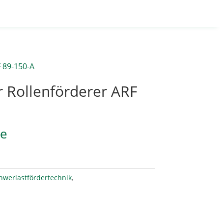
 89-150-A
 Rollenförderer ARF
ge
hwerlastfördertechnik
,