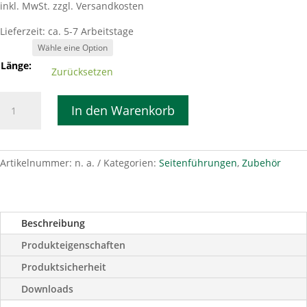
inkl. MwSt.
zzgl. Versandkosten
Lieferzeit:
ca. 5-7 Arbeitstage
Länge:
Zurücksetzen
Seitenführung
In den Warenkorb
Rundrohr
Ø22
mm
verzinkt
Artikelnummer:
n. a.
Kategorien:
Seitenführungen
,
Zubehör
Menge
Beschreibung
Produkteigenschaften
Produktsicherheit
Downloads