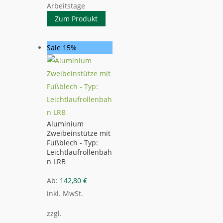
Arbeitstage
Zum Produkt
Sale 15%
Aluminium
Zweibeinstütze mit
Fußblech - Typ:
Leichtlaufrollenbah
n LRB
Ab:
142,80
€
inkl. MwSt.
zzgl.