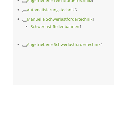
4
Angetriebene Leichtfördertechnik
4
Produkte
5
Automatisierungstechnik
5
Produkte
1
Manuelle Schwerlastfördertechnik
1
1
Produkt
Schwerlast-Rollenbahnen
1
Produkt
4
Angetriebene Schwerlastfördertechnik
4
Produkte