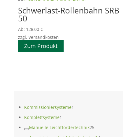
Schwerlast-Rollenbahn SRB
50
Ab:
128,00
€
zzgl. Versandkosten
Zum Produkt
1
Kommissioniersysteme
1
Produkt
1
Komplettsysteme
1
Produkt
25
Manuelle Leichtfördertechnik
25
Produkte